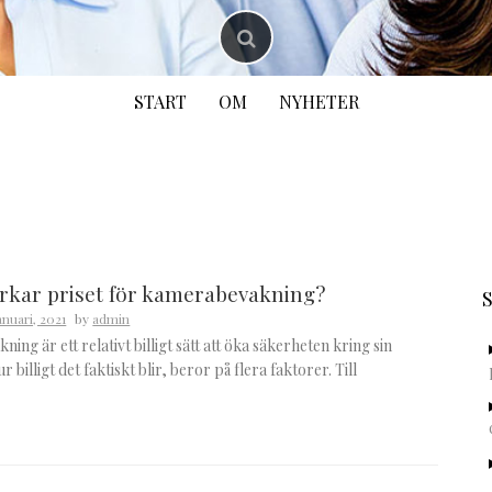
START
OM
NYHETER
S
e
rkar priset för kamerabevakning?
januari, 2021
by
admin
ng är ett relativt billigt sätt att öka säkerheten kring sin
billigt det faktiskt blir, beror på flera faktorer. Till