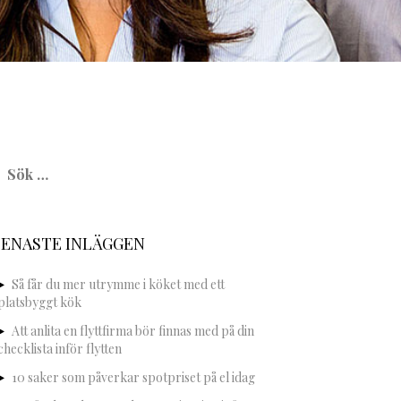
ök
fter:
SENASTE INLÄGGEN
Så får du mer utrymme i köket med ett
platsbyggt kök
Att anlita en flyttfirma bör finnas med på din
checklista inför flytten
10 saker som påverkar spotpriset på el idag