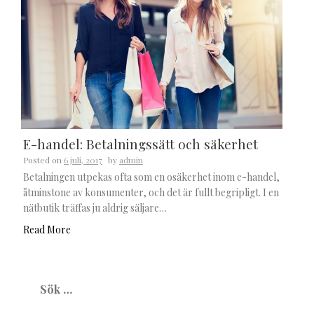
E-handel: Betalningssätt och säkerhet
Posted on
6 juli, 2017
by
admin
Betalningen utpekas ofta som en osäkerhet inom e-handel,
åtminstone av konsumenter, och det är fullt begripligt. I en
nätbutik träffas ju aldrig säljare…
Read More
Sök
efter: