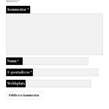
märkta
*
Kommentar
*
Namn
*
E-postadress
*
Webbplats