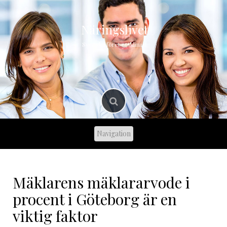
Skip
to
content
Näringslivet
Svenska företagsklimat
Mäklarens mäklararvode i
procent i Göteborg är en
viktig faktor