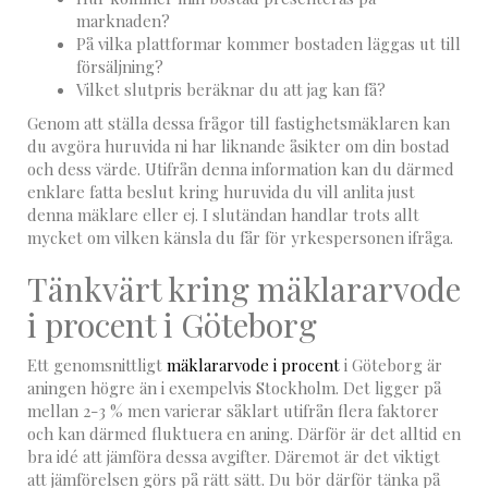
marknaden?
På vilka plattformar kommer bostaden läggas ut till
försäljning?
Vilket slutpris beräknar du att jag kan få?
Genom att ställa dessa frågor till fastighetsmäklaren kan
du avgöra huruvida ni har liknande åsikter om din bostad
och dess värde. Utifrån denna information kan du därmed
enklare fatta beslut kring huruvida du vill anlita just
denna mäklare eller ej. I slutändan handlar trots allt
mycket om vilken känsla du får för yrkespersonen ifråga.
Tänkvärt kring mäklararvode
i procent i Göteborg
Ett genomsnittligt
mäklararvode i procent
i Göteborg är
aningen högre än i exempelvis Stockholm. Det ligger på
mellan 2-3 % men varierar såklart utifrån flera faktorer
och kan därmed fluktuera en aning. Därför är det alltid en
bra idé att jämföra dessa avgifter. Däremot är det viktigt
att jämförelsen görs på rätt sätt. Du bör därför tänka på