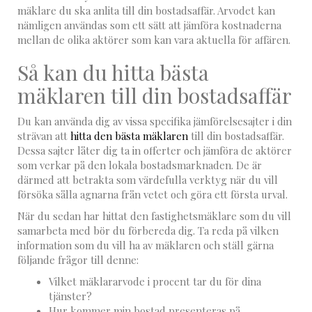
mäklare du ska anlita till din bostadsaffär. Arvodet kan
nämligen användas som ett sätt att jämföra kostnaderna
mellan de olika aktörer som kan vara aktuella för affären.
Så kan du hitta bästa
mäklaren till din bostadsaffär
Du kan använda dig av vissa specifika jämförelsesajter i din
strävan att
hitta den bästa mäklaren
till din bostadsaffär.
Dessa sajter låter dig ta in offerter och jämföra de aktörer
som verkar på den lokala bostadsmarknaden. De är
därmed att betrakta som värdefulla verktyg när du vill
försöka sålla agnarna från vetet och göra ett första urval.
När du sedan har hittat den fastighetsmäklare som du vill
samarbeta med bör du förbereda dig. Ta reda på vilken
information som du vill ha av mäklaren och ställ gärna
följande frågor till denne:
Vilket mäklararvode i procent tar du för dina
tjänster?
Hur kommer min bostad presenteras på