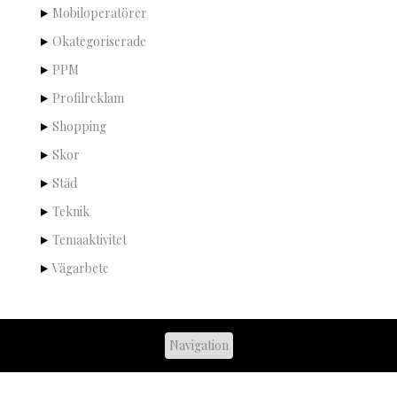
Mobiloperatörer
Okategoriserade
PPM
Profilreklam
Shopping
Skor
Städ
Teknik
Temaaktivitet
Vägarbete