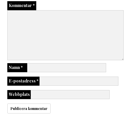
Kommentar
*
Namn
*
E-postadress
*
Webbplats