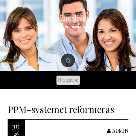
Skip
to
content
Näringslivet
Svenska företagsklimat
PPM-systemet reformeras
JUL
ADMIN
26