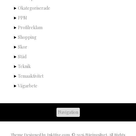
Okategoriserade
PPM
Profilreklam
Shopping
Skor
Städ
Teknik
Temaaktivitet
Vägarbete
Theme Designed by
InkHive.com
.
© 2026 Näringslivet. All Rights