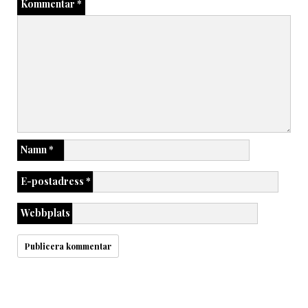
Kommentar
*
Namn
*
E-postadress
*
Webbplats