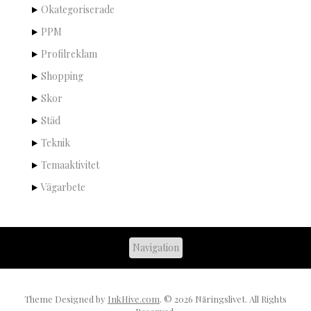
Okategoriserade
PPM
Profilreklam
Shopping
Skor
Städ
Teknik
Temaaktivitet
Vägarbete
Theme Designed by
InkHive.com
.
© 2026 Näringslivet. All Rights