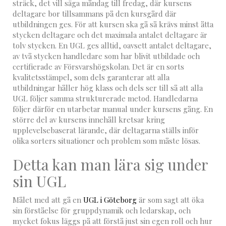
sträck, det vill säga måndag till fredag, där kursens
deltagare bor tillsammans på den kursgård där
utbildningen ges. För att kursen ska gå så krävs minst åtta
stycken deltagare och det maximala antalet deltagare är
tolv stycken. En UGL ges alltid, oavsett antalet deltagare,
av två stycken handledare som har blivit utbildade och
certifierade av Försvarshögskolan. Det är en sorts
kvalitetsstämpel, som dels garanterar att alla
utbildningar håller hög klass och dels ser till så att alla
UGL följer samma strukturerade metod. Handledarna
följer därför en utarbetar manual under kursens gång. En
större del av kursens innehåll kretsar kring
upplevelsebaserat lärande, där deltagarna ställs inför
olika sorters situationer och problem som måste lösas.
Detta kan man lära sig under
sin UGL
Målet med att gå en
UGL i Göteborg
är som sagt att öka
sin förståelse för gruppdynamik och ledarskap, och
mycket fokus läggs på att förstå just sin egen roll och hur